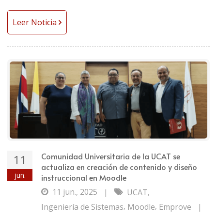
Leer Noticia
Comunidad Universitaria de la UCAT se
11
actualiza en creación de contenido y diseño
jun.
instruccional en Moodle
11 jun., 2025
,
|
UCAT
,
,
Ingeniería de Sistemas
Moodle
Emprove
|