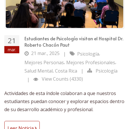
Estudiantes de Psicología visitan el Hospital Dr.
21
Roberto Chacón Paut
mar.
21 mar., 2025
,
|
Psicología
,
,
Mejores Personas
Mejores Profesionales
,
Salud Mental
Costa Rica
|
Psicología
View Counts (4330)
|
Actividades de esta índole colaboran a que nuestros
estudiantes puedan conocer y explorar espacios dentro
de su desarrollo académico y profesional.
Leer Noticia