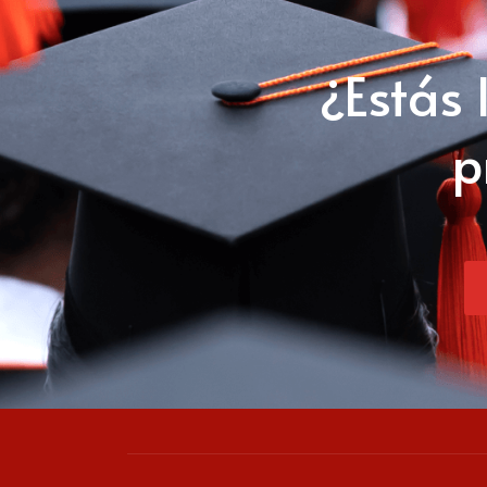
¿Estás 
p