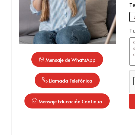
Te
Tu
 Mensaje de WhatsApp
 Llamada Telefónica
 Mensaje Educación Continua