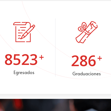
8523
286
+
+
Egresados
Graduaciones