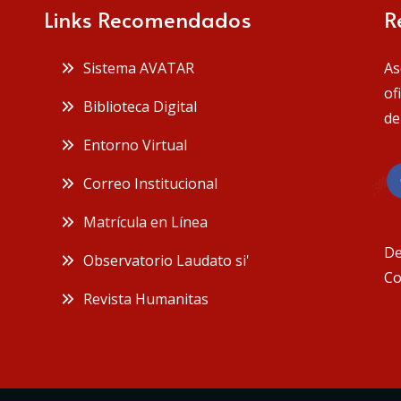
Links Recomendados
R
 Sistema AVATAR
As
of
 Biblioteca Digital
de
 Entorno Virtual
 Correo Institucional
 Matrícula en Línea
De
 Observatorio Laudato si'
Co
 Revista Humanitas