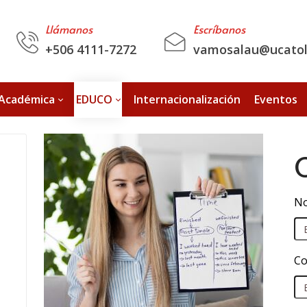
Llámanos
Escríbanos
+506 4111-7272
vamosalau@ucatoli
 Académica
EDUCO
Internacionalización
Eventos
No
Co