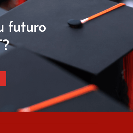
u futuro
T?