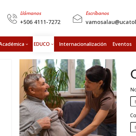
Llámanos
Escríbanos
+506 4111-7272
vamosalau@ucatoli
 Académica
EDUCO
Internacionalización
Eventos
No
Co