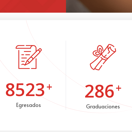
8523
286
+
+
Egresados
Graduaciones