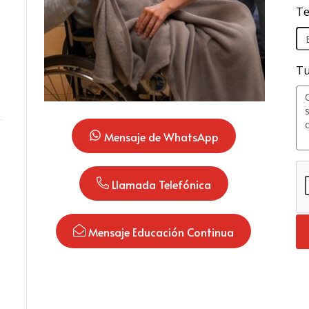
Te
Tu
 Mensaje de WhatsApp
 Llamada Telefónica
 Mensaje Educación Continua