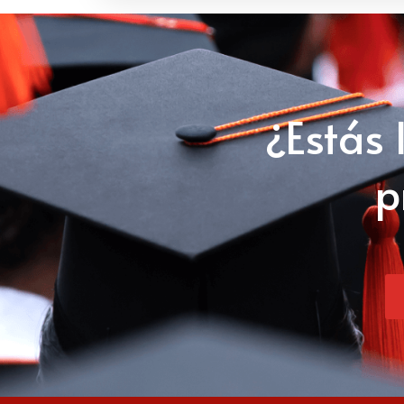
¿Estás 
p