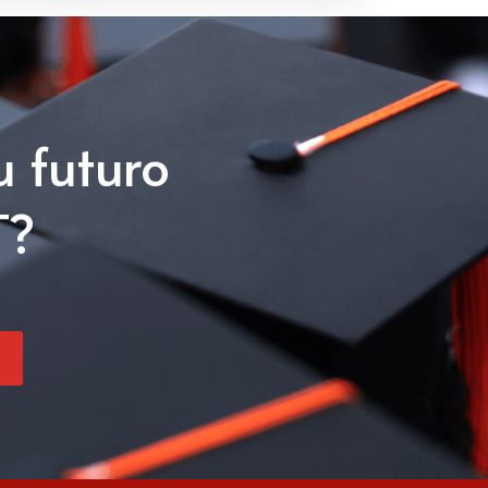
u futuro
T?