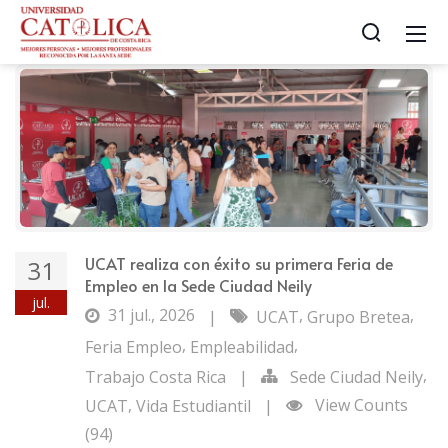
UCAT realiza con éxito su primera Feria de
31
Empleo en la Sede Ciudad Neily
jul.
31 jul., 2026
,
,
|
UCAT
Grupo Bretea
,
,
Feria Empleo
Empleabilidad
,
Trabajo Costa Rica
|
Sede Ciudad Neily
,
View Counts
UCAT
Vida Estudiantil
|
(94)