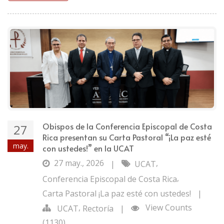
Obispos de la Conferencia Episcopal de Costa
27
Rica presentan su Carta Pastoral “¡La paz esté
may.
con ustedes!” en la UCAT
27 may., 2026
,
|
UCAT
,
Conferencia Episcopal de Costa Rica
Carta Pastoral ¡La paz esté con ustedes!
|
,
View Counts
UCAT
Rectoría
|
(1130)