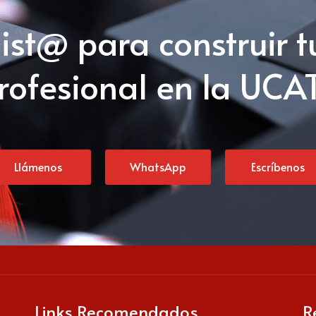
list@ para construir t
rofesional en la UCA
Llámenos
WhatsApp
Escríbenos
Links Recomendados
R