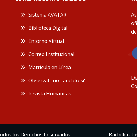
 Sistema AVATAR
As
of
 Biblioteca Digital
de
 Entorno Virtual
 Correo Institucional
 Matrícula en Línea
De
 Observatorio Laudato si'
Co
 Revista Humanitas
 Todos los Derechos Reservados
Bachillerato