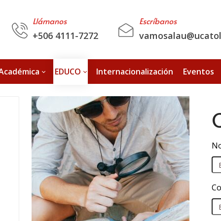
Llámanos
Escríbanos
+506 4111-7272
vamosalau@ucatoli
 Académica
EDUCO
Internacionalización
Eventos
No
Co