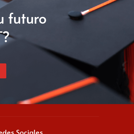
u futuro
T?
edes Sociales