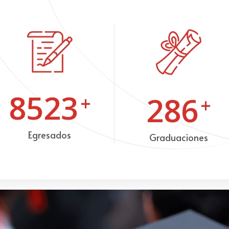
8523
286
+
+
Egresados
Graduaciones