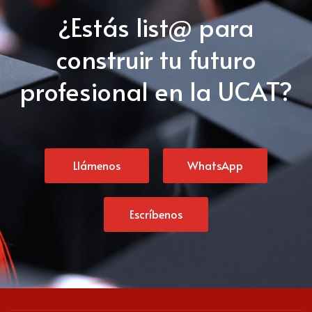
¿Estás list@ para
construir tu futuro
profesional en la UCAT?
Llámenos
WhatsApp
Escríbenos