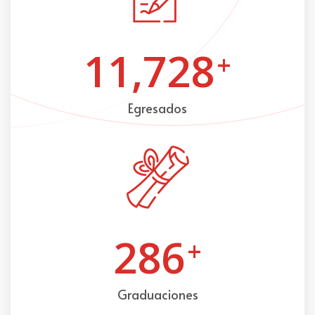
11,728
+
Egresados
286
+
Graduaciones