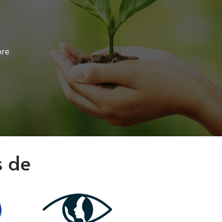
bre
s de