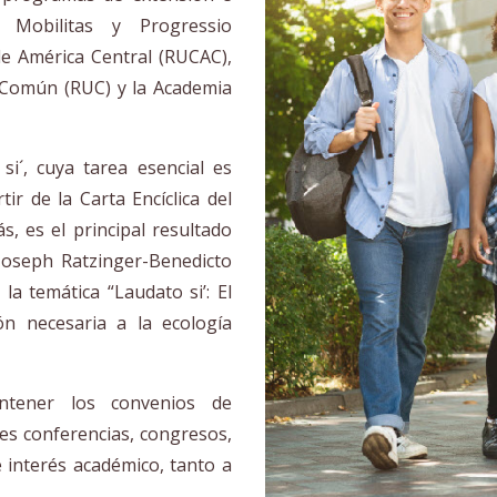
m Mobilitas y Progressio
de América Central (RUCAC),
a Común (RUC) y la Academia
si´, cuya tarea esencial es
tir de la Carta Encíclica del
s, es el principal resultado
 Joseph Ratzinger-Benedicto
a temática “Laudato si’: El
n necesaria a la ecología
ntener los convenios de
les conferencias, congresos,
 interés académico, tanto a