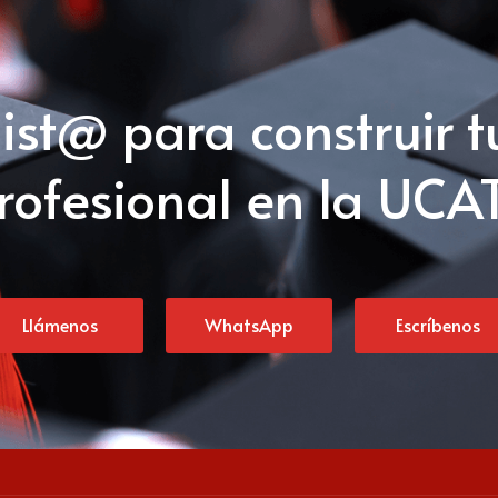
list@ para construir t
rofesional en la UCA
Llámenos
WhatsApp
Escríbenos