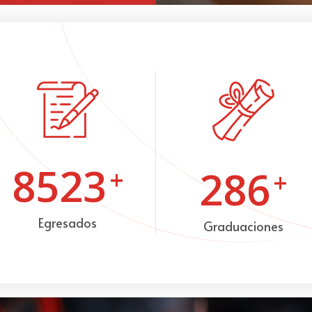
8523
286
+
+
Egresados
Graduaciones