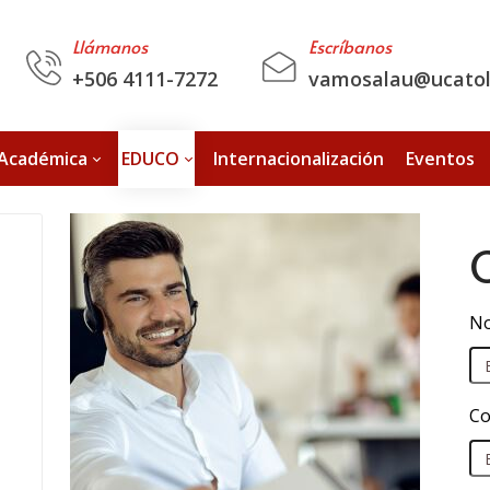
Llámanos
Escríbanos
+506 4111-7272
vamosalau@ucatoli
 Académica
EDUCO
Internacionalización
Eventos
No
Co