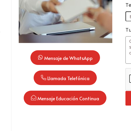
Te
Tu
 Mensaje de WhatsApp
 Llamada Telefónica
 Mensaje Educación Continua