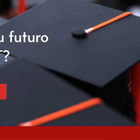
u futuro
T?