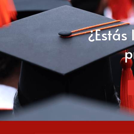
¿Estás 
p