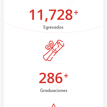
11,728
+
Egresados
286
+
Graduaciones