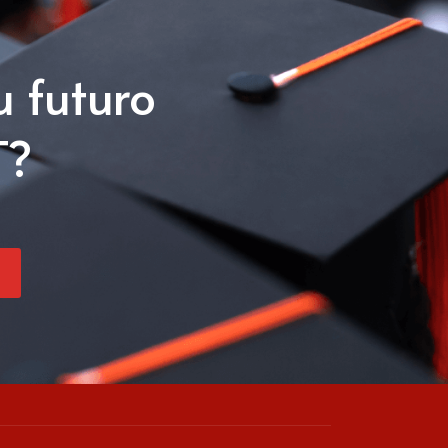
u futuro
T?