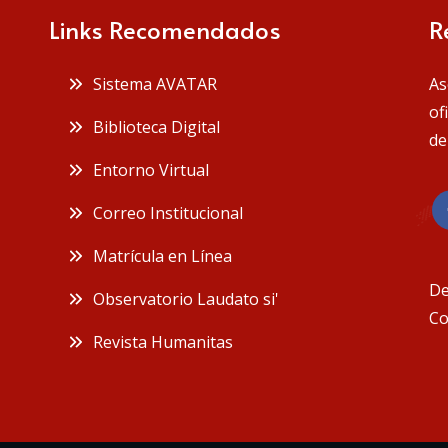
Links Recomendados
R
 Sistema AVATAR
As
of
 Biblioteca Digital
de
 Entorno Virtual
 Correo Institucional
 Matrícula en Línea
De
 Observatorio Laudato si'
Co
 Revista Humanitas