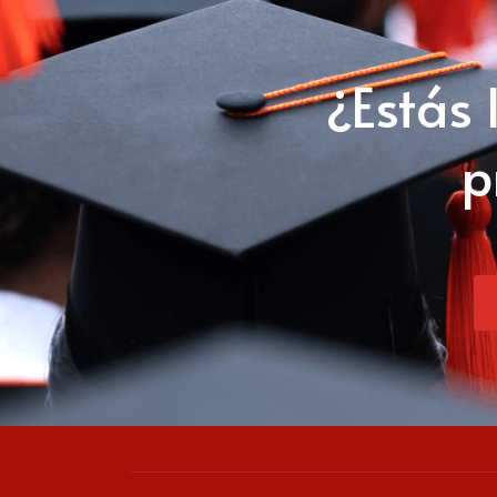
¿Estás 
p