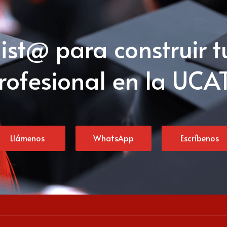
list@ para construir t
rofesional en la UCA
Llámenos
WhatsApp
Escríbenos