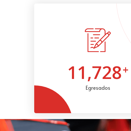
11,728
+
Egresados