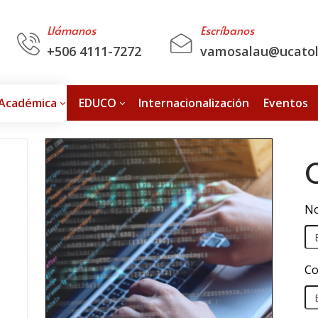
Llámanos
Escríbanos
+506 4111-7272
vamosalau@ucatoli
 Académica
EDUCO
Internacionalización
Eventos
No
Co