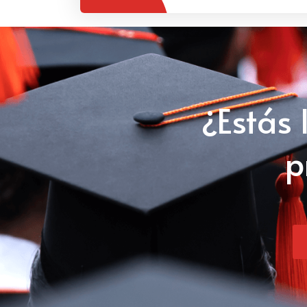
¿Estás 
p