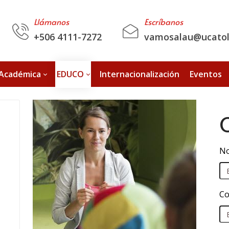
Llámanos
Escríbanos
+506 4111-7272
vamosalau@ucatoli
 Académica
EDUCO
Internacionalización
Eventos
No
Co