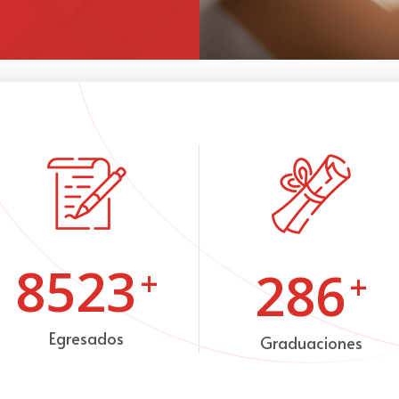
8523
286
+
+
Egresados
Graduaciones