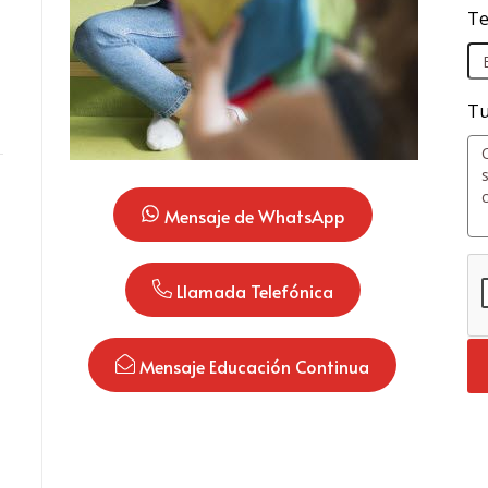
Te
Tu
 Mensaje de WhatsApp
 Llamada Telefónica
 Mensaje Educación Continua