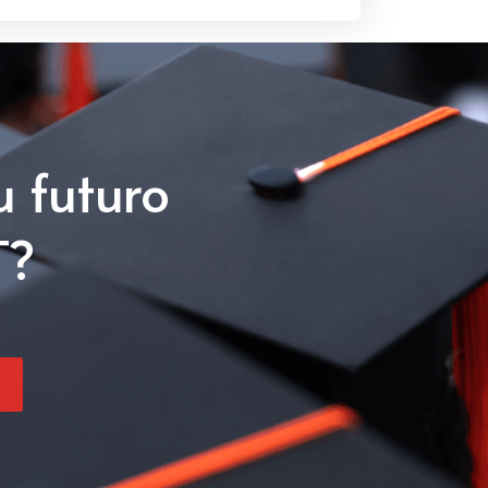
u futuro
T?