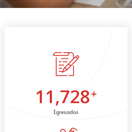
11,728
+
Egresados