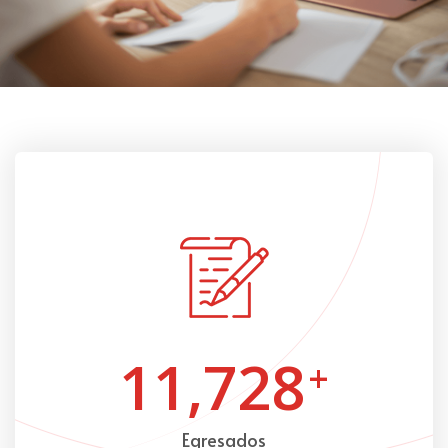
11,728
+
Egresados