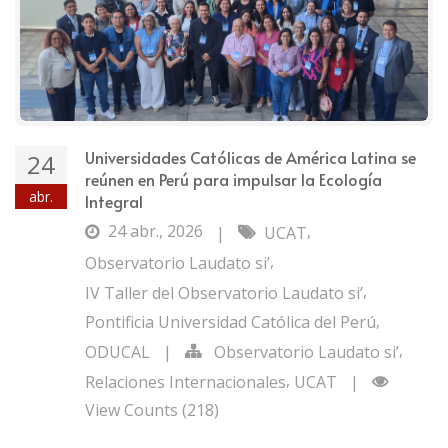
Universidades Católicas de América Latina se
24
reúnen en Perú para impulsar la Ecología
abr.
Integral
24 abr., 2026
,
|
UCAT
,
Observatorio Laudato si’
,
IV Taller del Observatorio Laudato si’
,
Pontificia Universidad Católica del Perú
,
ODUCAL
|
Observatorio Laudato si’
,
Relaciones Internacionales
UCAT
|
View Counts (218)