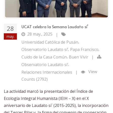
UCAT celebra la Semana Laudato si’
28
28 may., 2025
|
may.
,
Universidad Católica de Pusán
,
,
Observatorio Laudato sí’
Papa Francisco
,
Cuido de la Casa Común
Buen Vivir
|
,
Observatorio Laudato si’
View
Relaciones Internacionales
|
Counts (2792)
La actividad marcó la presentación del Índice de
Ecología Integral Humanista (IEIH – X) en el X
aniversario de Laudato si´ (2015-2025), la incorporación
del Tercer Pilar y, la firma del convenio de cooperación