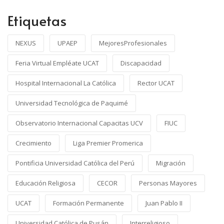
Etiquetas
NEXUS
UPAEP
MejoresProfesionales
Feria Virtual Empléate UCAT
Discapacidad
Hospital Internacional La Católica
Rector UCAT
Universidad Tecnológica de Paquimé
Observatorio Internacional Capacitas UCV
FIUC
Crecimiento
Liga Premier Promerica
Pontificia Universidad Católica del Perú
Migración
Educación Religiosa
CECOR
Personas Mayores
UCAT
Formación Permanente
Juan Pablo II
Universidad Católica de Pusán
Interreligioso