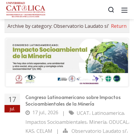
Archive by category:
Observatorio Laudato si’
Return
Congreso Latinoamericano sobre Impactos
17
Socioambientales de la Minería
jul.
17 jul., 2026
,
,
|
UCAT
Latinoamerica
,
,
,
Impactos Socioambientales
Minería
ODUCAL
,
,
KAS
CELAM
|
Observatorio Laudato si’