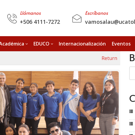
Llámanos
Escríbanos
+506 4111-7272
vamosalau@ucatoli
 Académica
EDUCO
Internacionalización
Eventos
B
Return
C