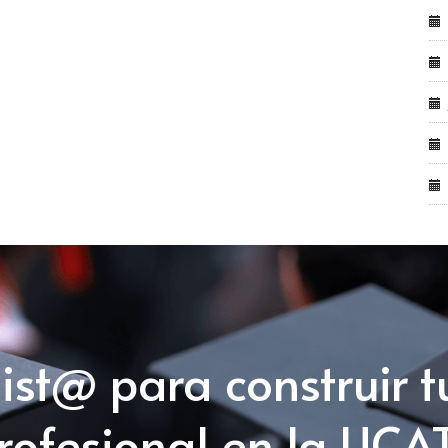
list@ para construir t
rofesional en la UCA