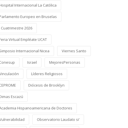
Hospital Internacional La Católica
Parlamento Europeo en Bruselas
I Cuatrimestre 2026
Feria Virtual Empléate UCAT
Simposio Internacional Nicea
Viernes Santo
Conesup
Israel
MejoresPersonas
Vinculación
Líderes Religiosos
CEPROME
Diócesis de Brooklyn
Dimas Escazú
Academia Hispanoamericana de Doctores
Vulnerabilidad
Observatorio Laudato si’