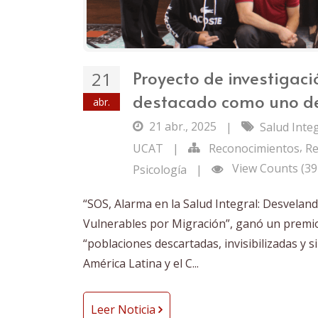
Proyecto de investigaci
21
destacado como uno de
abr.
21 abr., 2025
|
Salud Inte
,
UCAT
|
Reconocimientos
Re
View Counts (39
Psicología
|
“SOS, Alarma en la Salud Integral: Desvelan
Vulnerables por Migración”, ganó un premio
“poblaciones descartadas, invisibilizadas y s
América Latina y el C...
Leer Noticia