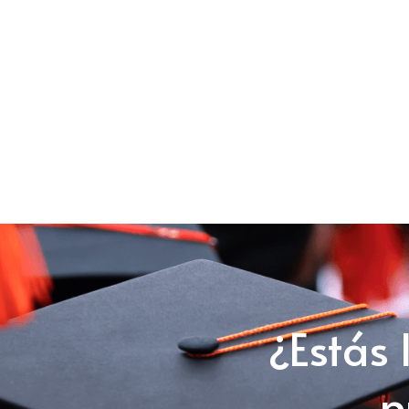
¿Estás 
p