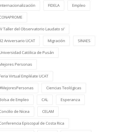
Internacionalización
FIDELA
Empleo
CONAPROME
IV Taller del Observatorio Laudato si’
32 Aniversario UCAT
Migración
SINAES
Universidad Católica de Pusán
Mejores Personas
Feria Virtual Empléate UCAT
#MejoresPersonas
Ciencias Teológicas
Bolsa de Empleo
CAL
Esperanza
Concilio de Nicea
CELAM
Conferencia Episcopal de Costa Rica