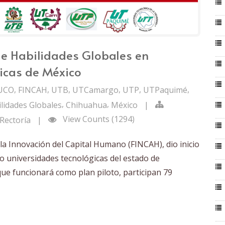
e Habilidades Globales en
icas de México
,
,
,
,
,
,
UCO
FINCAH
UTB
UTCamargo
UTP
UTPaquimé
,
,
lidades Globales
Chihuahua
México
|
View Counts (1294)
Rectoría
|
la Innovación del Capital Humano (FINCAH), dio inicio
o universidades tecnológicas del estado de
ue funcionará como plan piloto, participan 79