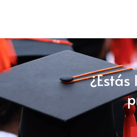
¿Estás 
p