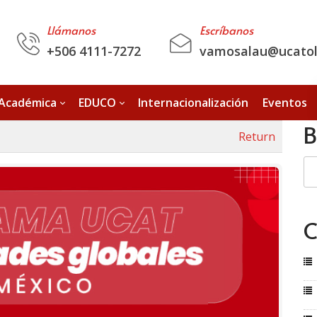
Llámanos
Escríbanos
+506 4111-7272
vamosalau@ucatoli
 Académica
EDUCO
Internacionalización
Eventos
B
Return
C