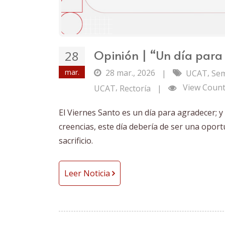
Opinión | “Un día para
28
mar.
28 mar., 2026
,
|
UCAT
Sem
,
View Count
UCAT
Rectoría
|
El Viernes Santo es un día para agradecer;
creencias, este día debería de ser una oport
sacrificio.
Leer Noticia