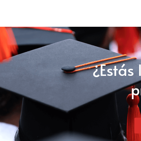
¿Estás 
p