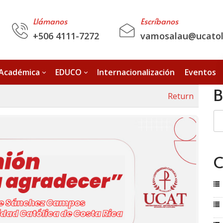
Llámanos
Escríbanos
+506 4111-7272
vamosalau@ucatoli
 Académica
EDUCO
Internacionalización
Eventos
B
Return
C