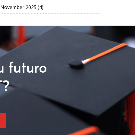
November 2025 (4)
u futuro
T?