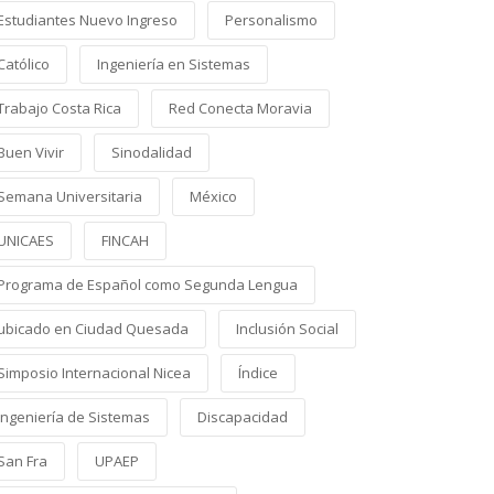
Estudiantes Nuevo Ingreso
Personalismo
Católico
Ingeniería en Sistemas
Trabajo Costa Rica
Red Conecta Moravia
Buen Vivir
Sinodalidad
Semana Universitaria
México
UNICAES
FINCAH
Programa de Español como Segunda Lengua
ubicado en Ciudad Quesada
Inclusión Social
Simposio Internacional Nicea
Índice
Ingeniería de Sistemas
Discapacidad
San Fra
UPAEP