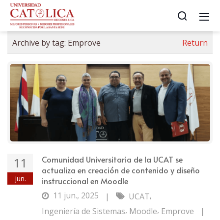
Archive by tag:
Emprove
Return
Comunidad Universitaria de la UCAT se
11
actualiza en creación de contenido y diseño
jun.
instruccional en Moodle
11 jun., 2025
,
|
UCAT
,
,
Ingeniería de Sistemas
Moodle
Emprove
|