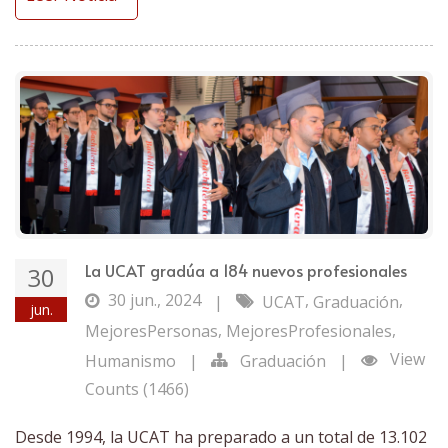
La UCAT gradúa a 184 nuevos profesionales
30
30 jun., 2024
,
,
|
UCAT
Graduación
jun.
,
,
MejoresPersonas
MejoresProfesionales
View
Humanismo
|
Graduación
|
Counts (1466)
Desde 1994, la UCAT ha preparado a un total de 13.102