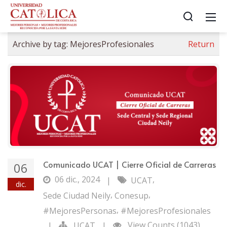
Archive by tag:
MejoresProfesionales
Return
Comunicado UCAT | Cierre Oficial de Carreras
06
06 dic., 2024
,
|
UCAT
dic.
,
,
Sede Ciudad Neily
Conesup
,
#MejoresPersonas
#MejoresProfesionales
View Counts (1043)
|
UCAT
|