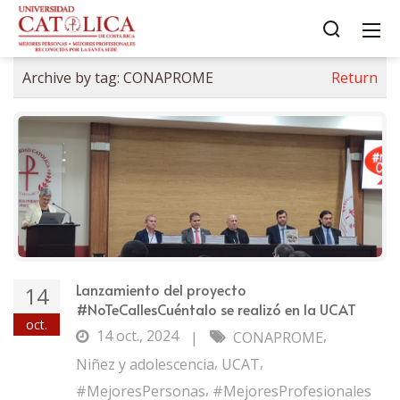
Archive by tag:
CONAPROME
Return
Lanzamiento del proyecto
14
#NoTeCallesCuéntalo se realizó en la UCAT
oct.
14 oct., 2024
,
|
CONAPROME
,
,
Niñez y adolescencia
UCAT
,
#MejoresPersonas
#MejoresProfesionales