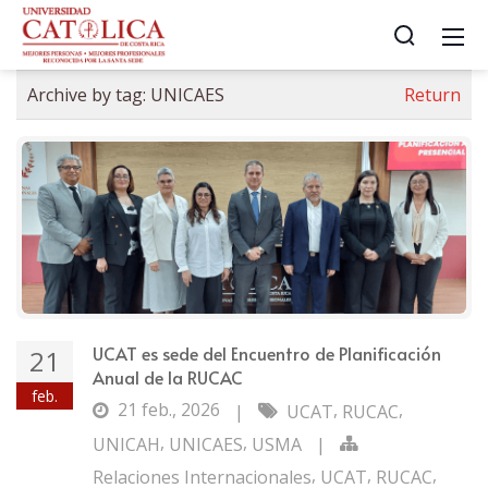
Archive by tag:
UNICAES
Return
UCAT es sede del Encuentro de Planificación
21
Anual de la RUCAC
feb.
21 feb., 2026
,
,
|
UCAT
RUCAC
,
,
UNICAH
UNICAES
USMA
|
,
,
,
Relaciones Internacionales
UCAT
RUCAC