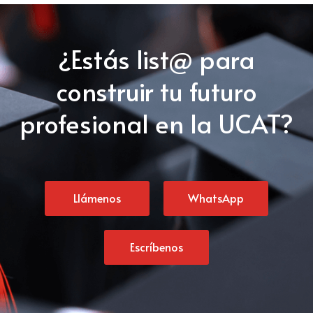
¿Estás list@ para
construir tu futuro
profesional en la UCAT?
Llámenos
WhatsApp
Escríbenos