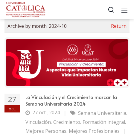
Archive by month:
2024-10
Return
La Vinculación y el Crecimiento marcan la
27
Semana Universitaria 2024
oct.
27 oct., 2024
,
|
Semana Universitaria
,
,
,
Vinculación
Crecimiento
Formación integral
,
Mejores Personas
Mejores Profesionales
|