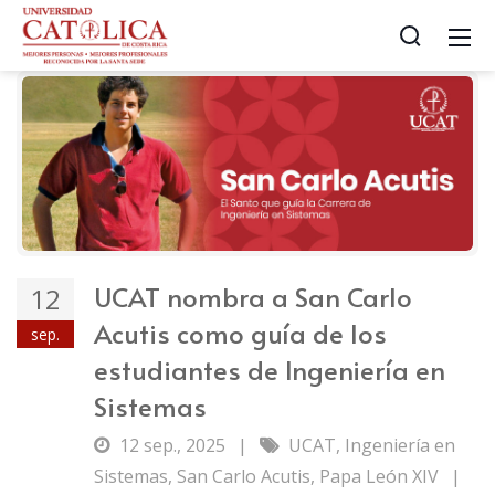
UCAT nombra a San Carlo
12
Acutis como guía de los
sep.
estudiantes de Ingeniería en
Sistemas
12 sep., 2025
|
UCAT
,
Ingeniería en
Sistemas
,
San Carlo Acutis
,
Papa León XIV
|