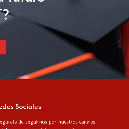
T?
edes Sociales
egúrate de seguirnos por nuestros canales