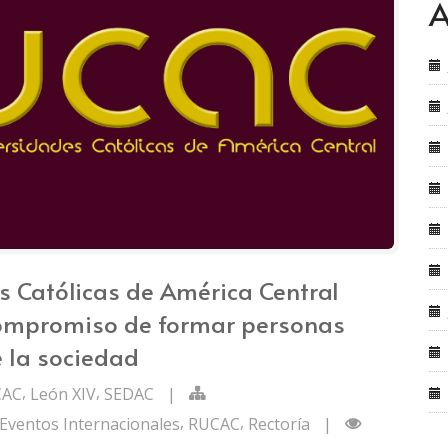
A
s Católicas de América Central
ompromiso de formar personas
e la sociedad
,
,
CAC
León XIV
SEDAC
|
,
,
Eventos Internacionales
RUCAC
Rectoría
|