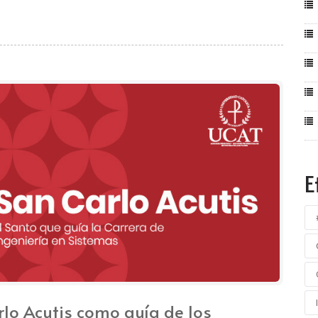
E
lo Acutis como guía de los