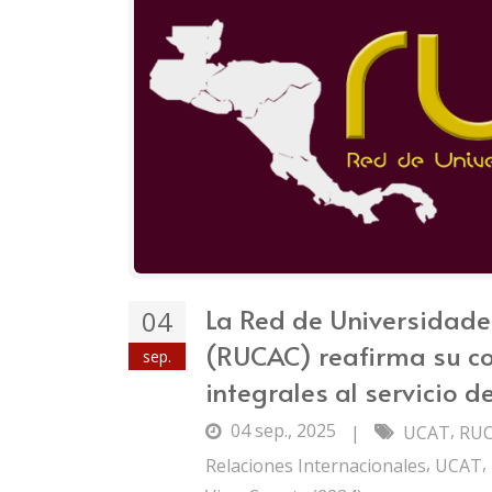
La Red de Universidade
04
(RUCAC) reafirma su c
sep.
integrales al servicio d
04 sep., 2025
,
|
UCAT
RU
,
,
Relaciones Internacionales
UCAT