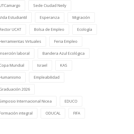
UTCamargo
Sede Ciudad Neily
Vida Estudiantil
Esperanza
Migración
Rector UCAT
Bolsa de Empleo
Ecología
Herramientas Virtuales
Feria Empleo
Inserción laboral
Bandera Azul Ecológica
Copa Mundial
Israel
KAS
Humanismo
Empleabilidad
Graduación 2026
Simposio Internacional Nicea
EDUCO
Formación integral
ODUCAL
FIFA