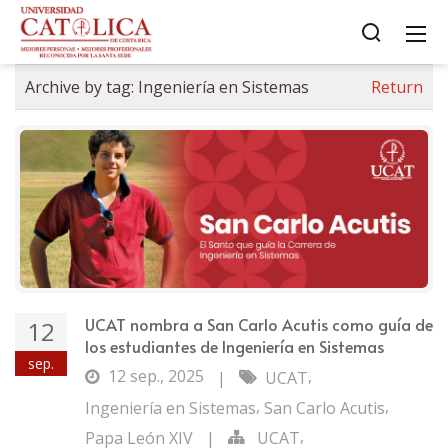
Archive by tag:
Ingeniería en Sistemas
Return
UCAT nombra a San Carlo Acutis como guía de
12
los estudiantes de Ingeniería en Sistemas
sep.
12 sep., 2025
,
|
UCAT
,
,
Ingeniería en Sistemas
San Carlo Acutis
,
Papa León XIV
|
UCAT