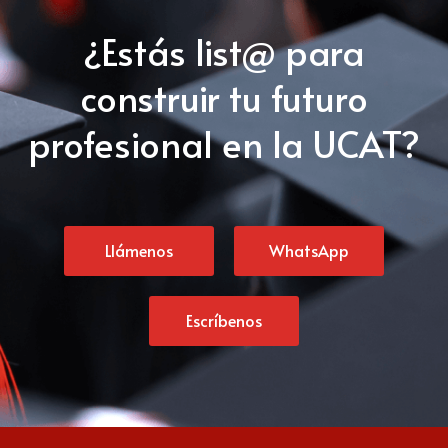
¿Estás list@ para
construir tu futuro
profesional en la UCAT?
Llámenos
WhatsApp
Escríbenos