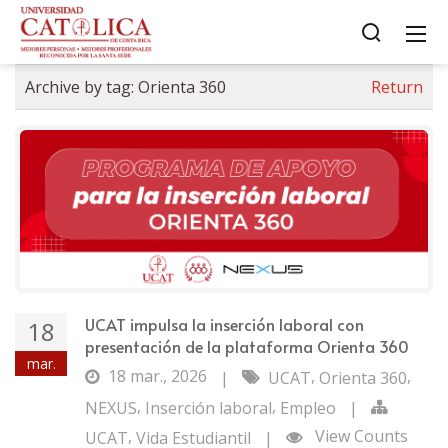
Archive by tag:
Orienta 360
Return
UCAT impulsa la inserción laboral con
18
presentación de la plataforma Orienta 360
mar.
18 mar., 2026
,
,
|
UCAT
Orienta 360
,
,
NEXUS
Inserción laboral
Empleo
|
,
View Counts
UCAT
Vida Estudiantil
|