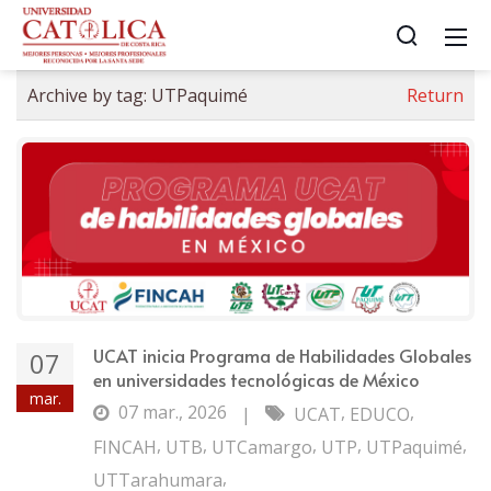
Archive by tag:
UTPaquimé
Return
UCAT inicia Programa de Habilidades Globales
07
en universidades tecnológicas de México
mar.
07 mar., 2026
,
,
|
UCAT
EDUCO
,
,
,
,
,
FINCAH
UTB
UTCamargo
UTP
UTPaquimé
,
UTTarahumara