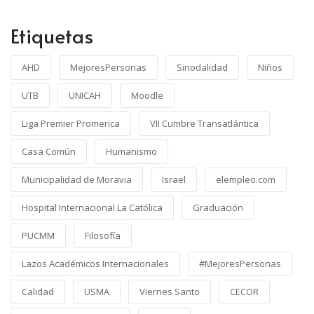
Etiquetas
AHD
MejoresPersonas
Sinodalidad
Niños
UTB
UNICAH
Moodle
Liga Premier Promerica
VII Cumbre Transatlántica
Casa Común
Humanismo
Municipalidad de Moravia
Israel
elempleo.com
Hospital Internacional La Católica
Graduación
PUCMM
Filosofía
Lazos Académicos Internacionales
#MejoresPersonas
Calidad
USMA
Viernes Santo
CECOR