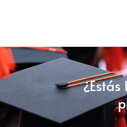
¿Estás 
p