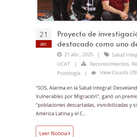
Proyecto de investigaci
21
destacado como uno de
abr.
21 abr., 2025
|
Salud Inte
,
UCAT
|
Reconocimientos
Re
View Counts (39
Psicología
|
“SOS, Alarma en la Salud Integral: Desvelan
Vulnerables por Migración”, ganó un premio
“poblaciones descartadas, invisibilizadas y s
América Latina y el C...
Leer Noticia