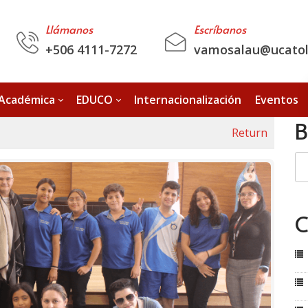
Llámanos
Escríbanos
+506 4111-7272
vamosalau@ucatoli
 Académica
EDUCO
Internacionalización
Eventos
B
Return
C