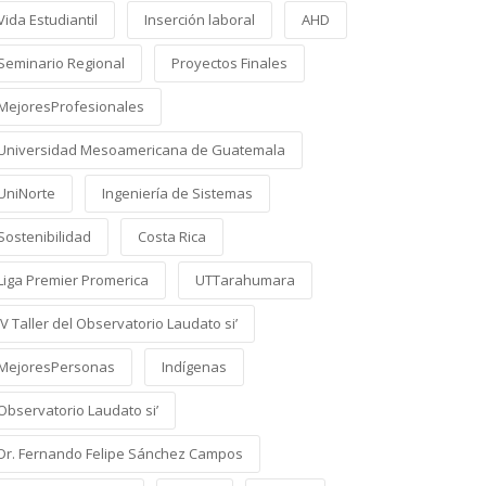
Vida Estudiantil
Inserción laboral
AHD
Seminario Regional
Proyectos Finales
MejoresProfesionales
Universidad Mesoamericana de Guatemala
UniNorte
Ingeniería de Sistemas
Sostenibilidad
Costa Rica
Liga Premier Promerica
UTTarahumara
IV Taller del Observatorio Laudato si’
MejoresPersonas
Indígenas
Observatorio Laudato si’
Dr. Fernando Felipe Sánchez Campos