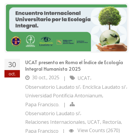
UCAT presenta en Roma el Índice de Ecología
30
Integral Humanista 2025
oct.
30 oct., 2025
,
|
UCAT
,
,
Observatorio Laudato si’
Encíclica Laudato si'
,
Universidad Pontificia Antonianum
Papa Francisco.
|
,
Observatorio Laudato si’
,
,
,
Relaciones Internacionales
UCAT
Rectoría
View Counts (2670)
Papa Francisco
|