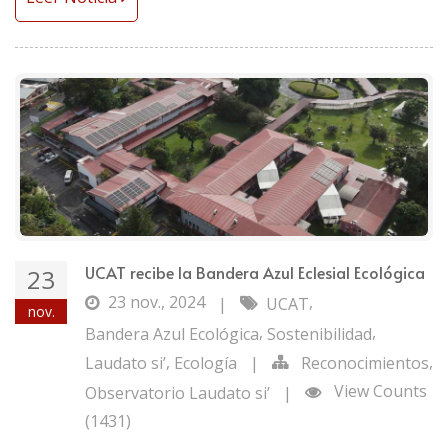
UCAT recibe la Bandera Azul Eclesial Ecológica
23
23 nov., 2024
,
|
UCAT
nov.
,
,
Bandera Azul Ecológica
Sostenibilidad
,
,
Laudato si’
Ecología
|
Reconocimientos
View Counts
Observatorio Laudato si’
|
(1431)