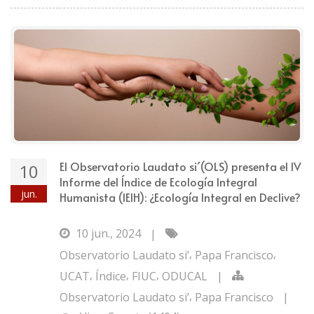
El Observatorio Laudato si´(OLS) presenta el IV
10
Informe del Índice de Ecología Integral
jun.
Humanista (IEIH): ¿Ecología Integral en Declive?
10 jun., 2024
|
,
,
Observatorio Laudato si’
Papa Francisco
,
,
,
UCAT
Índice
FIUC
ODUCAL
|
,
Observatorio Laudato si’
Papa Francisco
|