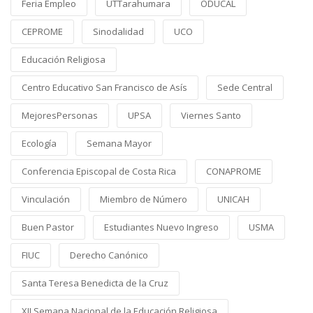
Feria Empleo
UTTarahumara
ODUCAL
CEPROME
Sinodalidad
UCO
Educación Religiosa
Centro Educativo San Francisco de Asís
Sede Central
MejoresPersonas
UPSA
Viernes Santo
Ecología
Semana Mayor
Conferencia Episcopal de Costa Rica
CONAPROME
Vinculación
Miembro de Número
UNICAH
Buen Pastor
Estudiantes Nuevo Ingreso
USMA
FIUC
Derecho Canónico
Santa Teresa Benedicta de la Cruz
XII Semana Nacional de la Educación Religiosa