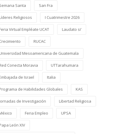
Semana Santa
San Fra
Líderes Religiosos
I Cuatrimestre 2026
Feria Virtual Empléate UCAT
Laudato si’
Crecimiento
RUCAC
Universidad Mesoamericana de Guatemala
Red Conecta Moravia
UTTarahumara
Embajada de Israel
Italia
Programa de Habilidades Globales
KAS
Jornadas de Investigación
Libertad Religiosa
México
Feria Empleo
UPSA
Papa León XIV