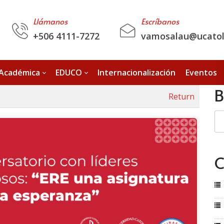
Llámanos
Escríbanos
+506 4111-7272
vamosalau@ucatoli
 Académica
EDUCO
Internacionalización
Eventos
B
Return
C