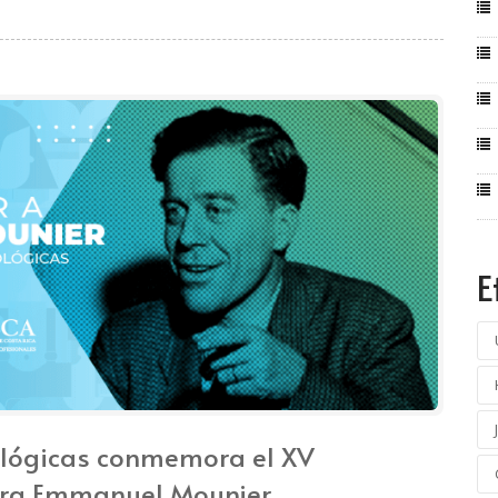
E
ológicas conmemora el XV
edra Emmanuel Mounier