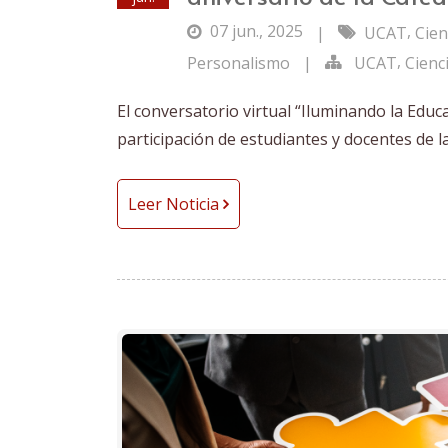
07 jun., 2025
,
|
UCAT
Cien
,
Personalismo
|
UCAT
Cienc
El conversatorio virtual “Iluminando la Educ
participación de estudiantes y docentes de 
Leer Noticia