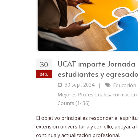
UCAT imparte Jornada 
30
estudiantes y egresado
sep.
30 sep., 2024
|
Educación 
,
Mejores Profesionales
Formación
Counts (1436)
El objetivo principal es responder al espí
extensión universitaria y con ello, apoyar 
continua y actualización profesional.