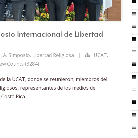
osio Internacional de Libertad
,
,
,
ELA
Simposio
Libertad Religiosa
|
UCAT
ew Counts (3284)
sé de la UCAT, donde se reunieron, miembros del
eligiosos, representantes de los medios de
 Costa Rica.