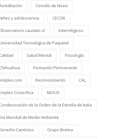
Acreditación
Concilio de Nicea
Niñez y adolescencia
CECOR
Observatorio Laudato si’
Interreligioso
Universidad Tecnológica de Paquimé
Calidad
Salud Mental
Psicología
Chihuahua
Formación Permanente
empleo.com
Reconocimiento
CAL
Empleo Costa Rica
NEXUS
Condecoración de la Orden de la Estrella de Italia
Día Mundial de Medio Ambiente
Derecho Canónico
Grupo Bretea