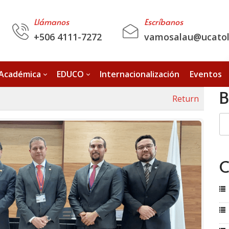
Llámanos
Escríbanos
+506 4111-7272
vamosalau@ucatoli
 Académica
EDUCO
Internacionalización
Eventos
B
Return
C