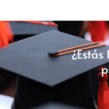
¿Estás 
p