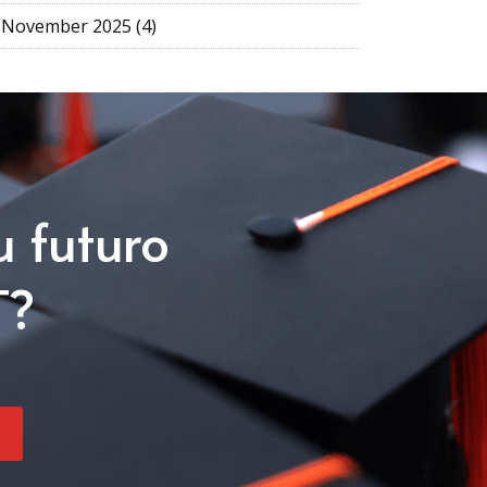
November 2025 (4)
u futuro
T?