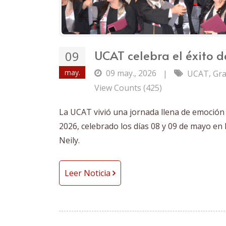
UCAT celebra el éxito 
09
may.
09 may., 2026
,
|
UCAT
Gra
View Counts (425)
La UCAT vivió una jornada llena de emoción
2026, celebrado los días 08 y 09 de mayo en 
Neily.
Leer Noticia