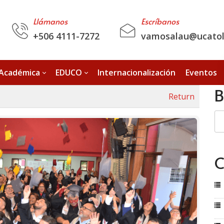
Llámanos
Escríbanos
+506 4111-7272
vamosalau@ucatoli
 Académica
EDUCO
Internacionalización
Eventos
B
Return
C