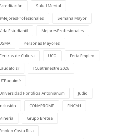
Acreditación
Salud Mental
#MejoresProfesionales
Semana Mayor
Vida Estudiantil
MejoresProfesionales
USMA
Personas Mayores
Centros de Cultura
UCO
Feria Empleo
Laudato si’
I Cuatrimestre 2026
UTPaquimé
Universidad Pontificia Antonianum
Judío
Inclusión
CONAPROME
FINCAH
Minería
Grupo Bretea
Empleo Costa Rica