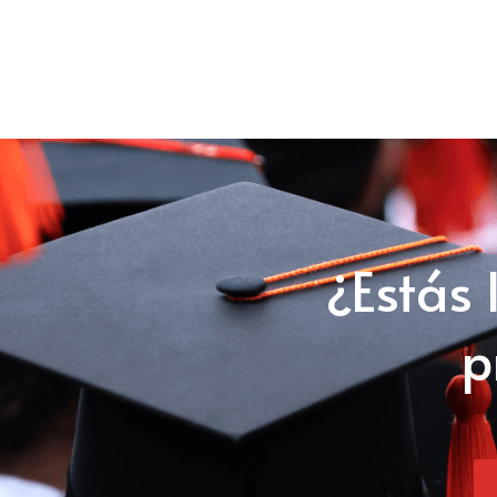
¿Estás 
p