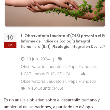
El Observatorio Laudato si´(OLS) presenta el IV
10
Informe del Índice de Ecología Integral
jun.
Humanista (IEIH): ¿Ecología Integral en Declive?
10 jun., 2024
|
,
,
Observatorio Laudato si’
Papa Francisco
,
,
,
UCAT
Índice
FIUC
ODUCAL
|
,
Observatorio Laudato si’
Papa Francisco
|
View Counts (1405)
Es un análisis objetivo sobre el desarrollo humano y
ambiental de las naciones, a partir de un diálogo