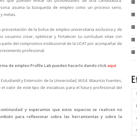
ores que pueden limitar las posibilidades de una candidatura.
rsona asuma la búsqueda de empleo como un proceso serio,
 y metas.
 presentación de la bolsa de empleo universitaria exclusiva y de
s usuarios crear, optimizar y fortalecer su currículum vitae con
an parte del compromiso institucional de la UCAT por acompañar de
crecimiento profesional.
forma de empleo Profile Lab pueden hacerlo dando click
aquí
.
E
a Estudiantil y Extensión de la Universidad, M.Ed. Mauricio Fuentes,
el valor de este tipo de iniciativas para el futuro profesional del
continuidad y esperamos que estos espacios se realicen no
mbién para reflexionar sobre las herramientas y sobre la