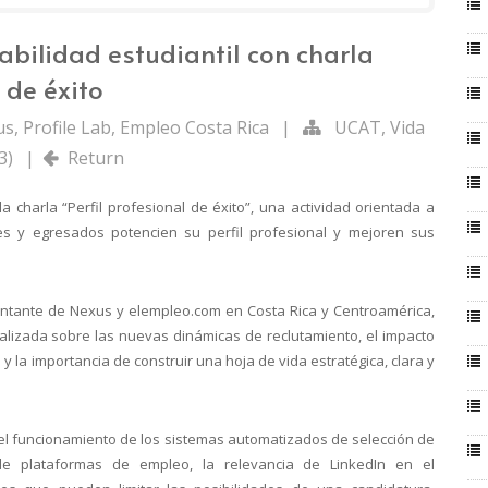
bilidad estudiantil con charla
 de éxito
us
,
Profile Lab
,
Empleo Costa Rica
|
UCAT
,
Vida
3)
|
Return
la charla “Perfil profesional de éxito”, una actividad orientada a
es y egresados potencien su perfil profesional y mejoren sus
entante de Nexus y elempleo.com en Costa Rica y Centroamérica,
ualizada sobre las nuevas dinámicas de reclutamiento, el impacto
n y la importancia de construir una hoja de vida estratégica, clara y
el funcionamiento de los sistemas automatizados de selección de
de plataformas de empleo, la relevancia de LinkedIn en el