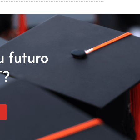
u futuro
T?