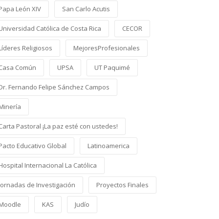
Papa León XIV
San Carlo Acutis
Universidad Católica de Costa Rica
CECOR
Líderes Religiosos
MejoresProfesionales
Casa Común
UPSA
UT Paquimé
Dr. Fernando Felipe Sánchez Campos
Minería
Carta Pastoral ¡La paz esté con ustedes!
Pacto Educativo Global
Latinoamerica
Hospital Internacional La Católica
Jornadas de Investigación
Proyectos Finales
Moodle
KAS
Judío