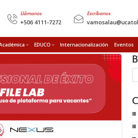
Llámanos
Escríbanos
+506 4111-7272
vamosalau@ucatoli
 Académica
EDUCO
Internacionalización
Eventos
B
C