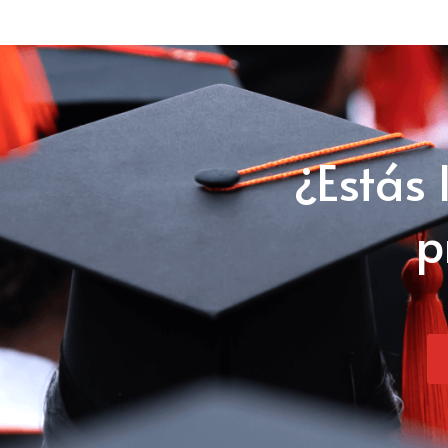
¿Estás 
p