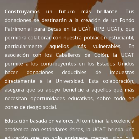
Construyamos un futuro más brillante.
Tus
donaciones se destinarán a la creación de un Fondo
Patrimonial para Becas en la UCAT (FPB UCAT), que
permitirá colaborar con nuestra población estudiantil,
particularmente aquellos más vulnerables. En
asociación con los Caballeros de Colón, la UCAT
permite a los contribuyentes en los Estados Unidos
hacer donaciones deducibles de impuestos
directamente a la Universidad. Esta colaboración,
asegura que su apoyo beneficie a aquellos que más
necesitan oportunidades educativas, sobre todo en
zonas de riesgo social.
Educación basada en valores.
Al combinar la excelencia
académica con estándares éticos, la UCAT brinda una
educación que no solo enriquece mentes, sino que